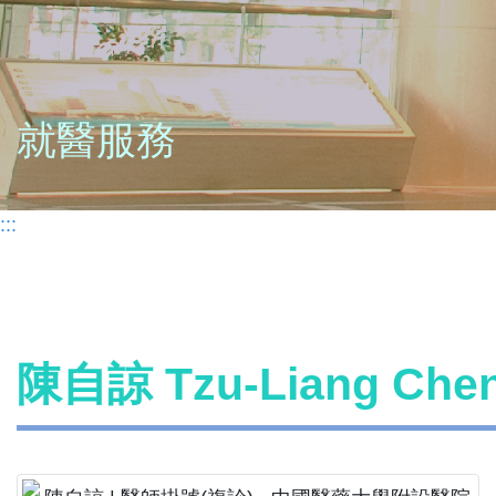
就醫服務
:::
陳自諒 Tzu-Liang Ch