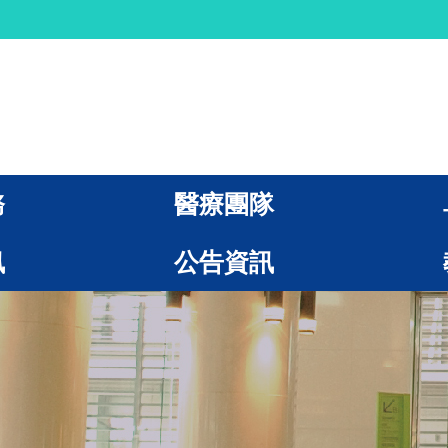
務
醫療團隊
訊
公告資訊