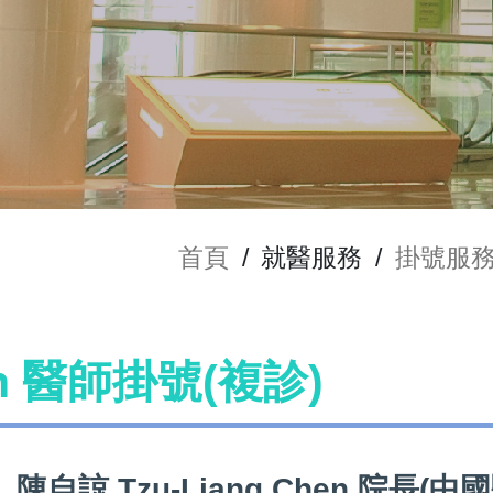
首頁
/
就醫服務
/
掛號服
en 醫師掛號(複診)
陳自諒 Tzu-Liang Chen 院長