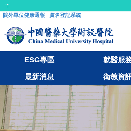
:::
院外單位健康通報
實名登記系統
ESG專區
就醫服
最新消息
衛教資