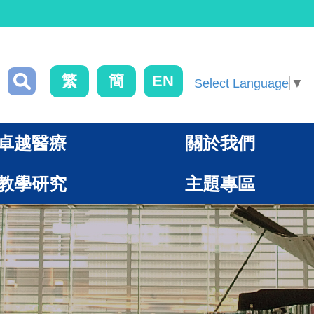
繁
簡
EN
Select Language
▼
卓越醫療
關於我們
教學研究
主題專區