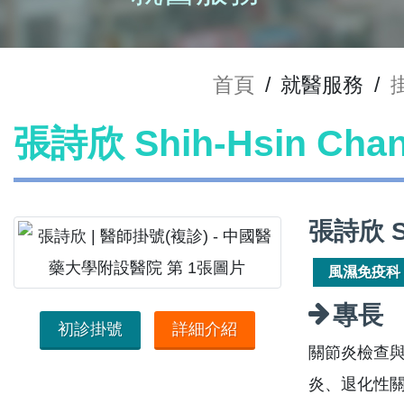
首頁
/
就醫服務
/
張詩欣 Shih-Hsin Ch
張詩欣 S
風濕免疫科
專長
初診掛號
詳細介紹
關節炎檢查與
炎、退化性關