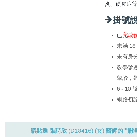
炎、硬皮症等
掛號
已完成
未滿 1
未有身
教學診
學診，
6 - 1
網路初