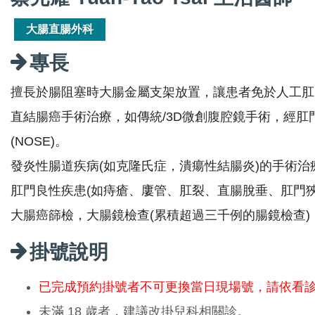
大腸直腸外科
專長
擅長於腸阻塞時大腸金屬支架放置，讓患者免於人工肛
直結腸癌手術治療，如傳統/3D微創腹腔鏡手術，經
(NOSE)。
發炎性腸道疾病(如克隆氏症，潰瘍性結腸炎)的手術治
肛門良性疾患(如痔瘡、廔管、肛裂、直腸脫垂、肛門狹
大腸癌篩檢，大腸鏡檢查(累積超過三千例的腸鏡檢查)
掛號說明
已完成預約掛號者不可更換當日現場號，請依看
未滿 18 歲者，建議改掛兒科相關診。