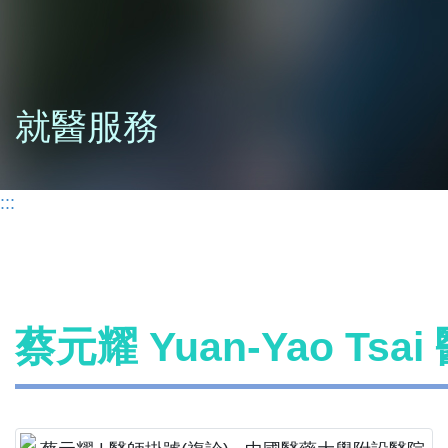
就醫服務
:::
蔡元耀 Yuan-Yao Tsa