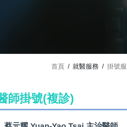
首頁
/
就醫服務
/
掛號服
i 醫師掛號(複診)
蔡元耀 Yuan-Yao Tsai 主治醫師