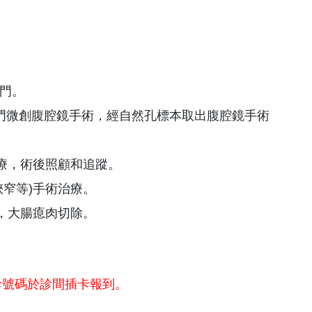
門。
肛門微創腹腔鏡手術，經自然孔標本取出腹腔鏡手術
療，術後照顧和追蹤。
窄等)手術治療。
，大腸瘜肉切除。
診號碼於診間插卡報到。