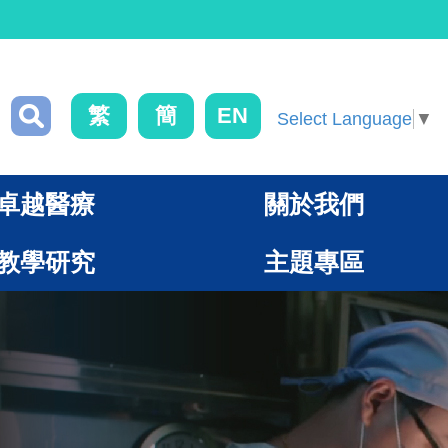
繁
簡
EN
Select Language
▼
卓越醫療
關於我們
教學研究
主題專區