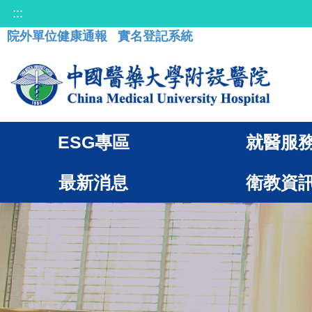
:::
院外單位健康通報
實名登記系統
ESG專區
就醫服
最新消息
衛教資