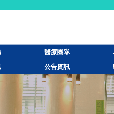
務
醫療團隊
訊
公告資訊