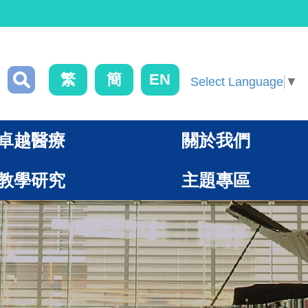
繁
簡
EN
Select Language
▼
卓越醫療
關於我們
教學研究
主題專區