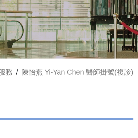
服務
/
陳怡燕 Yi-Yan Chen 醫師掛號(複診)