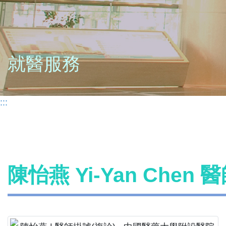
就醫服務
:::
陳怡燕 Yi-Yan Chen