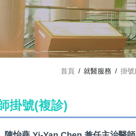
首頁
/
就醫服務
/
掛號
 醫師掛號(複診)
陳怡燕 Yi-Yan Chen 兼任主治醫師