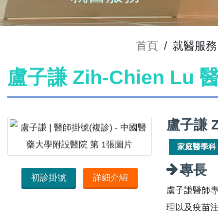
首頁
/
就醫服務
盧子謙 Zih-Chien Lu
盧子謙 Z
家庭醫學科
專長
初診掛號
詳細介紹
盧子謙醫師
理以及疫苗注