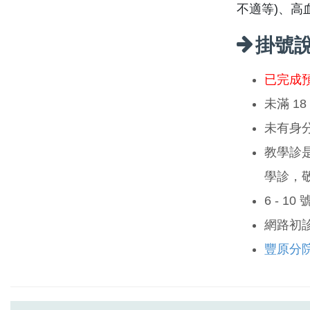
不適等)、高
掛號
已完成
未滿 1
未有身
教學診
學診，
6 - 1
網路初
豐原分