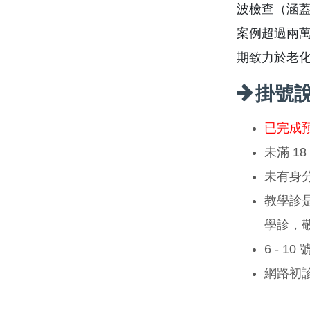
波檢查（涵
案例超過兩
期致力於老
掛號
已完成
未滿 1
未有身
教學診
學診，
6 - 1
網路初