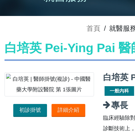
首頁
/
就醫服
白培英 Pei-Ying Pai
白培英 P
一般內科
專長
初診掛號
詳細介紹
臨床經驗除
診斷技術上