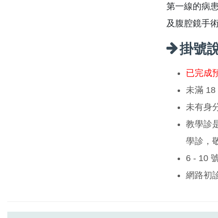
第一線的病
及腹腔鏡手
掛號
已完成
未滿 1
未有身
教學診
學診，
6 - 1
網路初