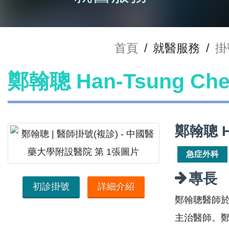
首頁
/
就醫服務
/
掛
鄭翰聰 Han-Tsung C
鄭翰聰 H
急症外科
專長
初診掛號
詳細介紹
鄭翰聰醫師於
主治醫師。