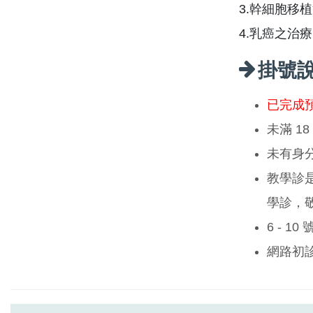
3.幹細胞移
4.乳癌之治療
掛號
已完成
未滿 1
未有身
教學診
學診，
6 - 1
網路初