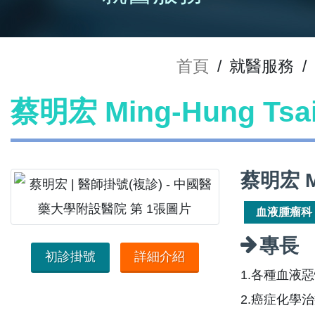
首頁
/
就醫服務
/
蔡明宏 Ming-Hung Ts
蔡明宏 M
血液腫瘤科
專長
初診掛號
詳細介紹
1.各種血液
2.癌症化學