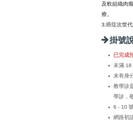
及軟組織肉
療。
3.癌症次世
掛號
已完成
未滿 1
未有身
教學診
學診，
6 - 1
網路初