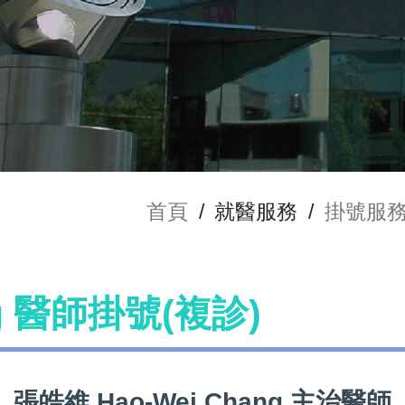
首頁
/
就醫服務
/
掛號服
ng 醫師掛號(複診)
張皓維 Hao-Wei Chang 主治醫師