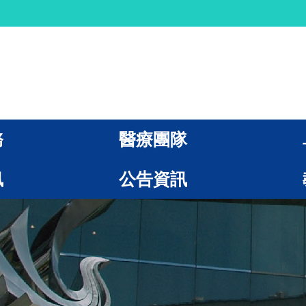
務
醫療團隊
訊
公告資訊