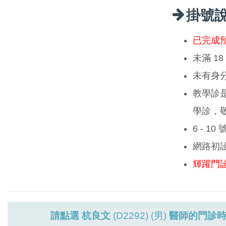
掛號
已完成
未滿 1
未有身
教學診
學診，
6 - 1
網路初
輝躍門