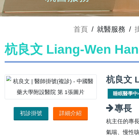
首頁
/
就醫服務
/
杭良文 Liang-Wen H
杭良文 L
睡眠醫學中
專長
初診掛號
詳細介紹
杭主任的專
氣喘、慢性