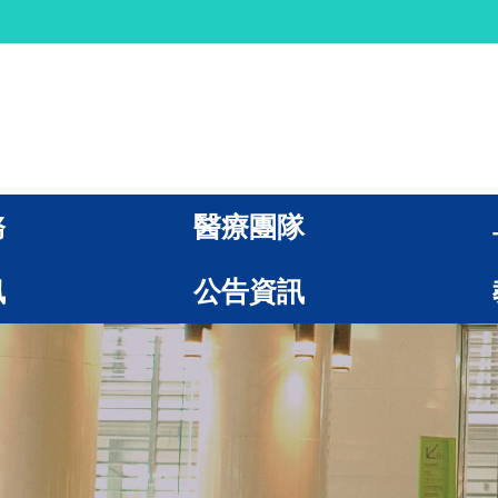
務
醫療團隊
訊
公告資訊