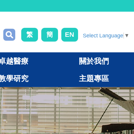
繁
簡
EN
Select Language
▼
卓越醫療
關於我們
教學研究
主題專區