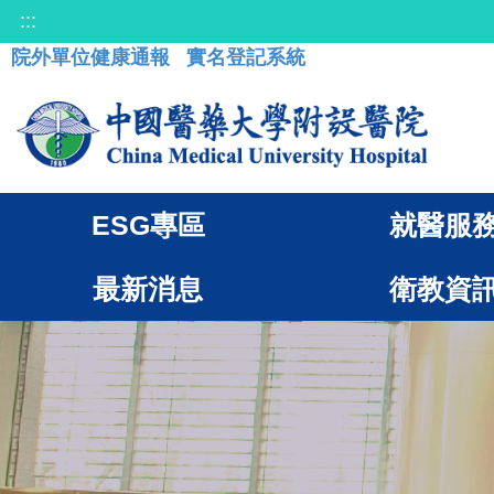
:::
院外單位健康通報
實名登記系統
ESG專區
就醫服
最新消息
衛教資