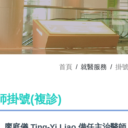
首頁
/
就醫服務
/
掛
 醫師掛號(複診)
廖庭儀 Ting-Yi Liao 備任主治醫師