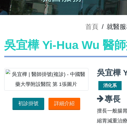
首頁
/
就醫服
吳宜樺 Yi-Hua Wu 醫
吳宜樺 Y
消化系
專長
初診掛號
詳細介紹
擅長一般腸胃
縮胃減重治