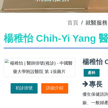
首頁
/
就醫服務
楊稚怡 Chih-Yi Yang
楊稚怡 C
產科
專長
初診掛號
詳細介紹
優生保健諮
娠、一般婦