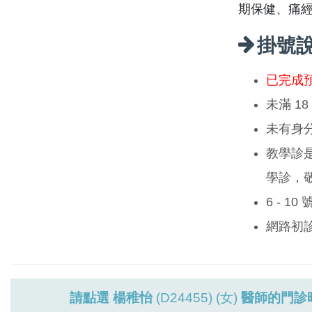
期保健、痛
掛號
已完成
未滿 1
未有身
教學診
學診，
6 - 1
網路初