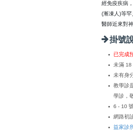
經免疫疾病
(漸凍人)等
醫師近來對
掛號
已完成
未滿 1
未有身
教學診
學診，
6 - 1
網路初
益家診