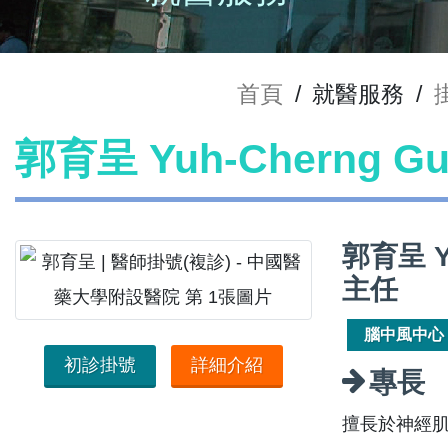
首頁
/
就醫服務
/
郭育呈 Yuh-Cherng 
郭育呈 Y
主任
腦中風中心
初診掛號
詳細介紹
專長
擅長於神經