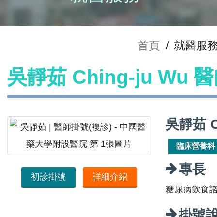
首頁
/
就醫服
吳靜茹 Ching-ju Wu
吳靜茹 C
臨床營養科
專長
初診掛號
詳細介紹
糖尿病飲食
掛號