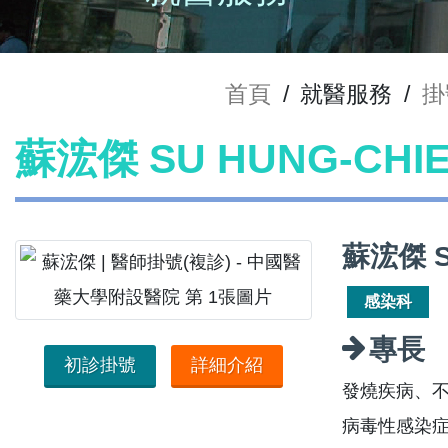
首頁
/
就醫服務
/
掛
蘇浤傑 SU HUNG-CH
蘇浤傑 S
感染科
專長
初診掛號
詳細介紹
發燒疾病、
病毒性感染