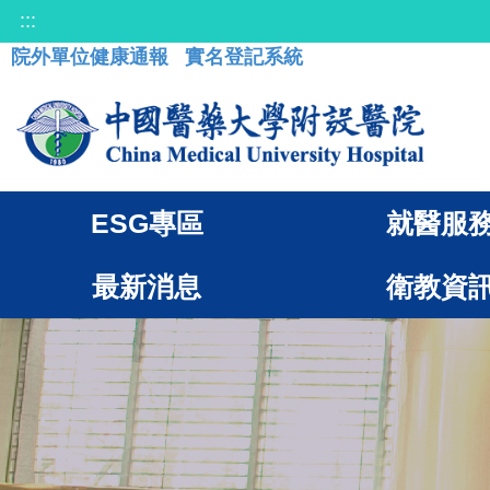
:::
院外單位健康通報
實名登記系統
ESG專區
就醫服
最新消息
衛教資