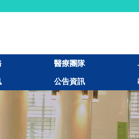
務
醫療團隊
訊
公告資訊