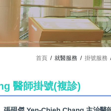
首頁
/
就醫服務
/
掛號服務
hang 醫師掛號(複診)
張硯傑 Yen-Chieh Chang 主治醫