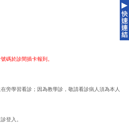
診號碼於診間插卡報到。
生在旁學習看診；因為教學診，敬請看診病人須為本人
複診登入。