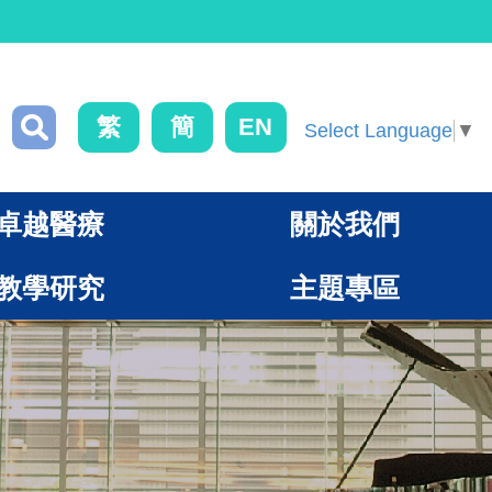
繁
簡
EN
Select Language
▼
卓越醫療
關於我們
教學研究
主題專區