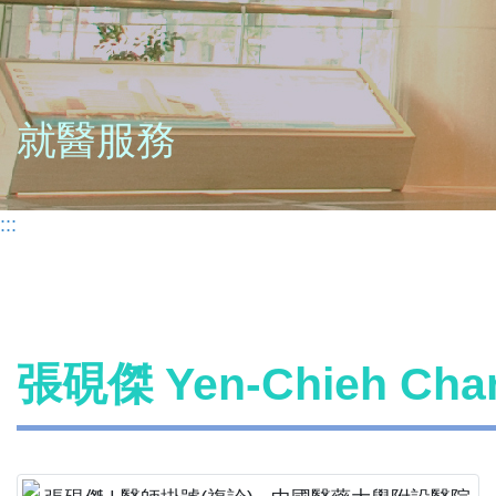
就醫服務
:::
張硯傑 Yen-Chieh C