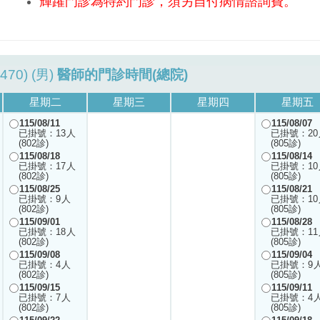
輝躍門診為特約門診，須另自付病情諮詢費。