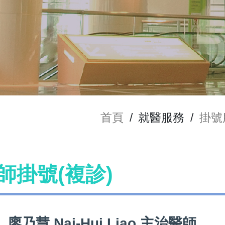
首頁
/
就醫服務
/
掛號
 醫師掛號(複診)
廖乃慧 Nai-Hui Liao 主治醫師