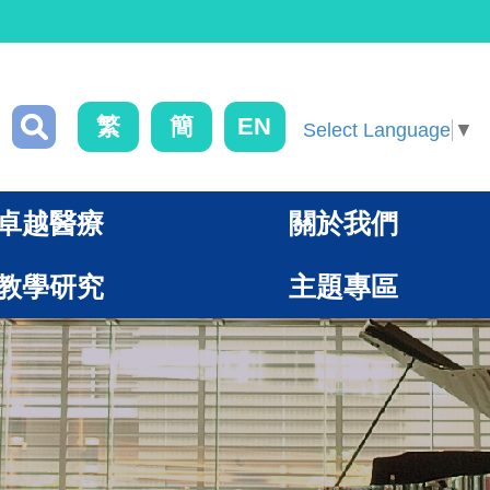
繁
簡
EN
Select Language
▼
卓越醫療
關於我們
教學研究
主題專區