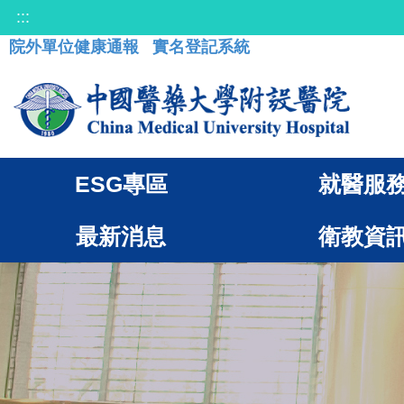
:::
院外單位健康通報
實名登記系統
ESG專區
就醫服
最新消息
衛教資