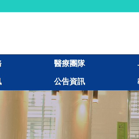
務
醫療團隊
訊
公告資訊