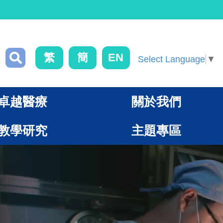
繁
簡
EN
Select Language
▼
卓越醫療
關於我們
教學研究
主題專區