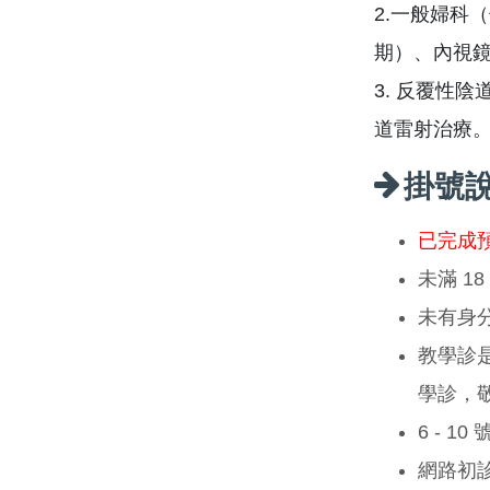
2.一般婦科
期）、內視
3. 反覆性
道雷射治療
掛號
已完成
未滿 1
未有身
教學診
學診，
6 - 1
網路初