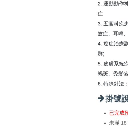
2. 運動動
症
3. 五官科
蚊症、耳鳴
4. 癌症治
群)
5. 皮膚系
褐斑、禿髮
6. 特殊針
掛號
已完成
未滿 1