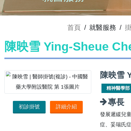
首頁
/
就醫服務
/
陳映雪 Ying-Sheue C
陳映雪 Y
精神醫學部
專長
初診掛號
詳細介紹
發展遲緩兒童
症、妥瑞氏