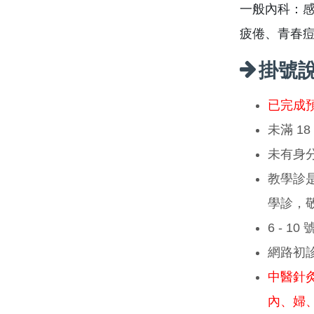
一般內科：
疲倦、青春
掛號
已完成
未滿 1
未有身
教學診
學診，
6 - 1
網路初
中醫針
內、婦