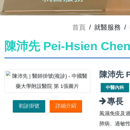
首頁
/
就醫服務
/
陳沛先 Pei-Hsien Ch
陳沛先 P
中醫內科
專長
初診掛號
詳細介紹
風濕免疫及
肺病、過敏