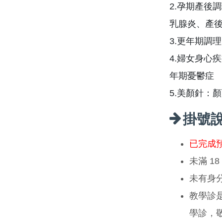
2.孕期產後
乳腺炎、產
3.更年期調
4.婦女身心
年期憂鬱症
5.美顏針：
掛號
已完成
未滿 1
未有身
教學診
學診，