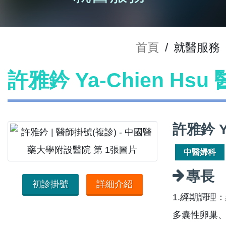
首頁
/
就醫服務
許雅鈐 Ya-Chien Hs
許雅鈐 Y
中醫婦科
專長
初診掛號
詳細介紹
1.經期調理
多囊性卵巢