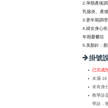
2.孕期產後
乳腺炎、產
3.更年期調
4.婦女身心
年期憂鬱症
5.美顏針：
掛號
已完成
未滿 1
未有身
教學診
學診，