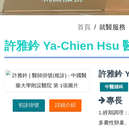
首頁
/
就醫服務
許雅鈐 Ya-Chien Hs
許雅鈐 Y
中醫婦科
專長
初診掛號
詳細介紹
1.經期調理
多囊性卵巢