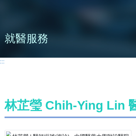
就醫服務
:::
林芷瑩 Chih-Ying Li