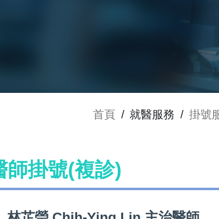
首頁
/
就醫服務
/
掛號
n 醫師掛號(複診)
林芷瑩 Chih-Ying Lin 主治醫師