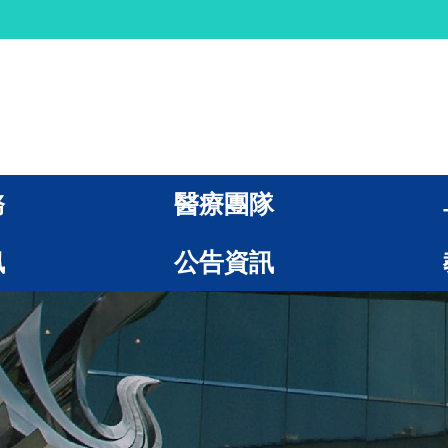
務
醫療團隊
訊
公告資訊