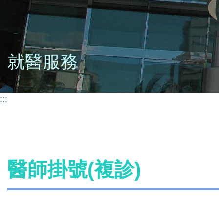
就醫服務
:::
醫師掛號(複診)