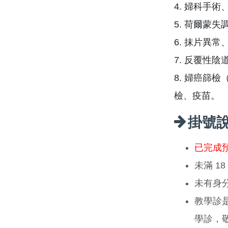
4. 婦科手
5. 荷爾蒙失
6. 抹片異
7. 反覆性
8. 婦癌篩
檢、疫苗。
掛號
已完成
未滿 1
未有身
教學診
學診，