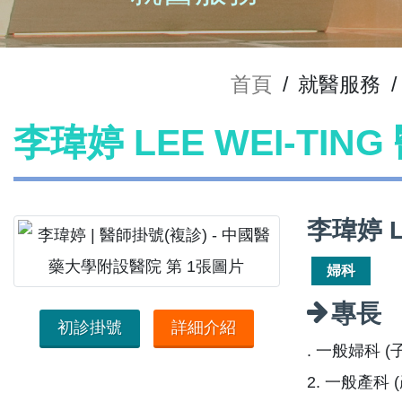
首頁
/
就醫服務
/
李瑋婷 LEE WEI-TIN
李瑋婷 L
婦科
專長
初診掛號
詳細介紹
. 一般婦科
2. 一般產