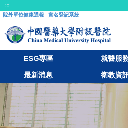
:::
院外單位健康通報
實名登記系統
ESG專區
就醫服
最新消息
衛教資