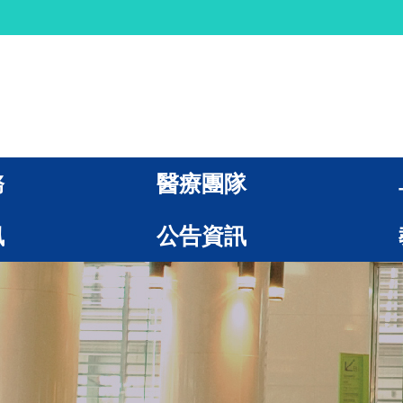
務
醫療團隊
訊
公告資訊