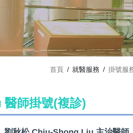
首頁
/
就醫服務
/
掛號服
iu 醫師掛號(複診)
劉秋松 Chiu-Shong Liu 主治醫師