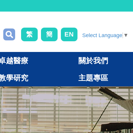
繁
簡
EN
Select Language
▼
卓越醫療
關於我們
教學研究
主題專區