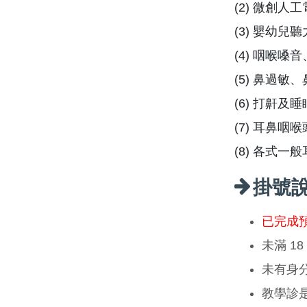
(2) 微創
(3) 嬰幼
(4) 咽喉
(5) 鼻過
(6) 打鼾
(7) 耳鼻咽
(8) 各式一
掛號
已完成
未滿 1
未有身
教學診