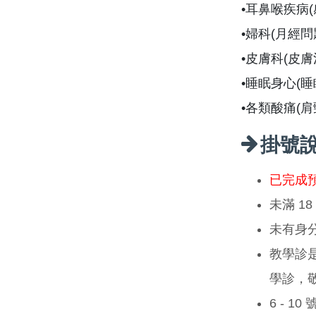
•耳鼻喉疾病
•婦科(月經
•皮膚科(皮
•睡眠身心(
•各類酸痛(
掛號
已完成
未滿 1
未有身
教學診
學診，
6 - 1