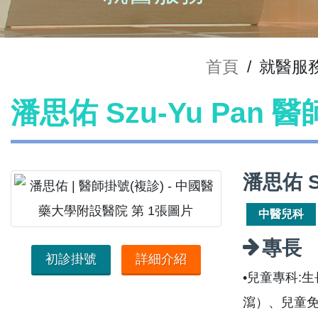
首頁
/
就醫服
潘思佑 Szu-Yu Pan 
潘思佑 S
中醫兒科
專長
初診掛號
詳細介紹
•兒童專科:
瀉）、兒童