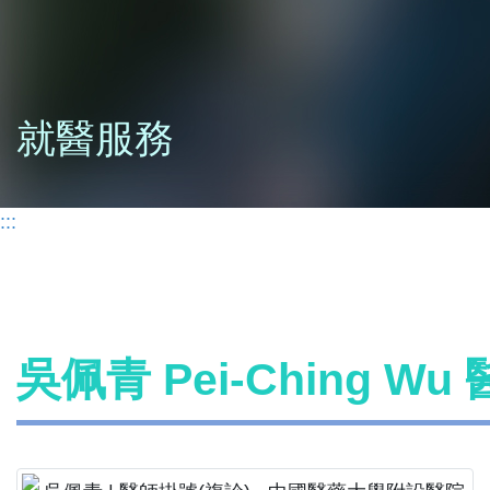
就醫服務
:::
吳佩青 Pei-Ching W