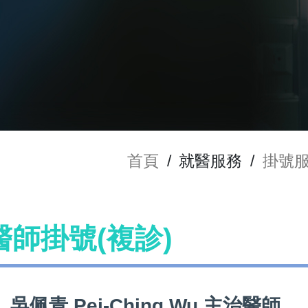
首頁
/
就醫服務
/
掛號
u 醫師掛號(複診)
吳佩青 Pei-Ching Wu 主治醫師