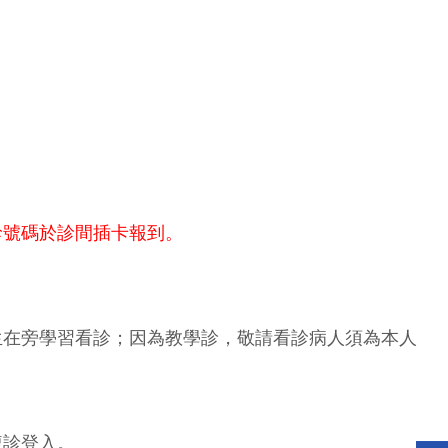
診號碼於診間插卡報到。
生在旁學習看診；因為教學診，敬請看診病人須為本人
複診登入。