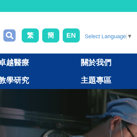
繁
簡
EN
Select Language
▼
卓越醫療
關於我們
教學研究
主題專區