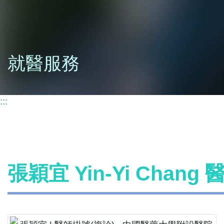
就醫服務
:::
張穎宜 Yin-Yi Chang