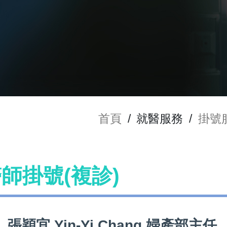
首頁
/
就醫服務
/
掛號
 醫師掛號(複診)
張穎宜 Yin-Yi Chang 婦產部主任