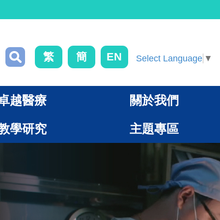
繁
簡
EN
Select Language
▼
卓越醫療
關於我們
教學研究
主題專區