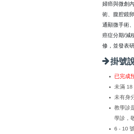
婦癌與微創內
術、腹腔鏡
通顯微手術
癌症分期/減
修，並發表
掛號
已完成
未滿 1
未有身
教學診
學診，
6 - 1