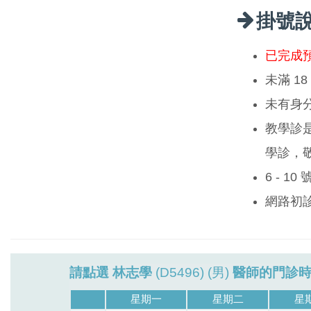
掛號
已完成
未滿 1
未有身
教學診
學診，
6 - 1
網路初