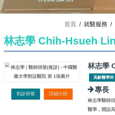
首頁
/
就醫服務
/
林志學 Chih-Hsueh L
林志學 C
高齡醫學科
專長
初診掛號
詳細介紹
林志學醫師
醫學，開設