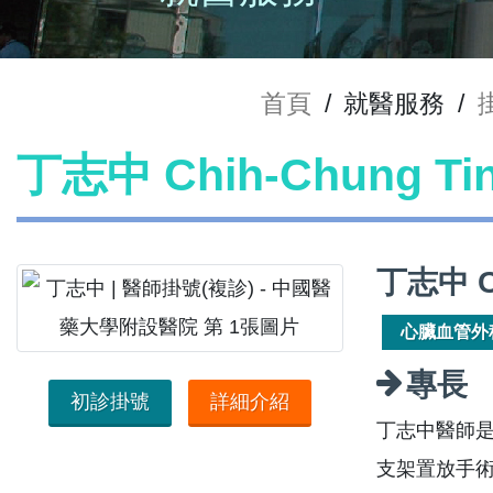
首頁
/
就醫服務
/
丁志中 Chih-Chung T
丁志中 C
心臟血管外
專長
初診掛號
詳細介紹
丁志中醫師是
支架置放手術