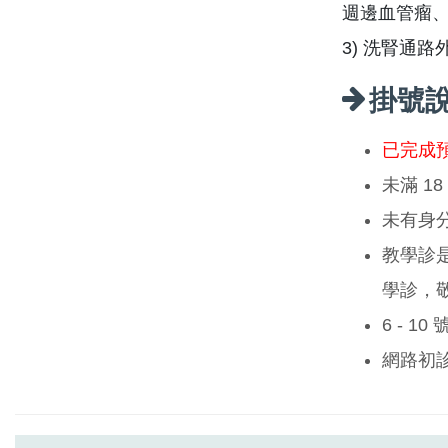
週邊血管瘤
3) 洗腎通
掛號
已完成
未滿 1
未有身
教學診
學診，
6 - 1
網路初