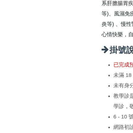
系肝膽腸胃疾
等)、風濕免
炎等) 、慢
心情快樂，
掛號
已完成
未滿 1
未有身
教學診
學診，
6 - 1
網路初