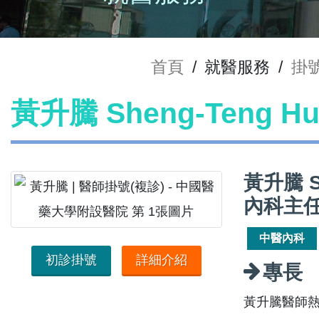
首頁
/
就醫服務
/
掛
黃升騰 Sheng-Teng 
黃升騰 S
內科主
中醫內科
初診掛號
詳細介紹
專長
黃升騰醫師