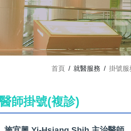
首頁
/
就醫服務
/
掛號服
ih 醫師掛號(複診)
施宜興 Yi-Hsiang Shih 主治醫師