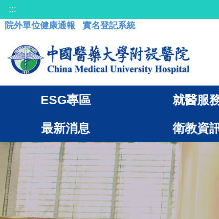
:::
院外單位健康通報
實名登記系統
ESG專區
就醫服
最新消息
衛教資