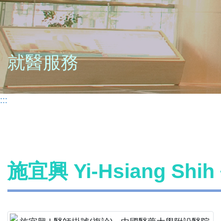
就醫服務
:::
施宜興 Yi-Hsiang Sh