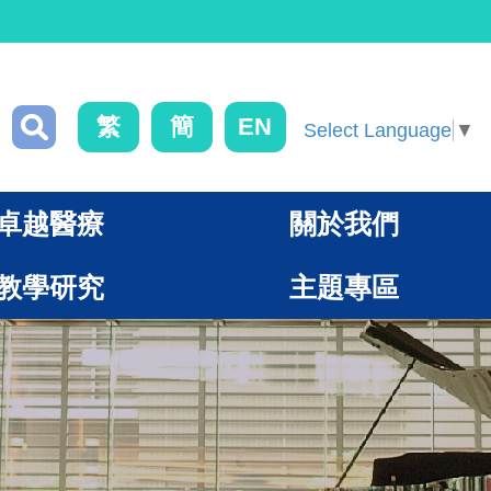
繁
簡
EN
Select Language
▼
卓越醫療
關於我們
教學研究
主題專區