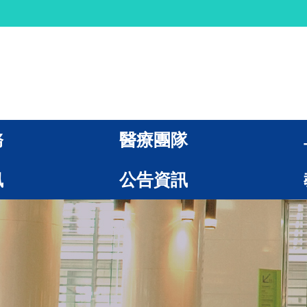
務
醫療團隊
訊
公告資訊