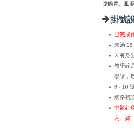
膽腸胃、風
掛號
已完成
未滿 1
未有身
教學診
學診，
6 - 1
網路初
中醫針
內、婦