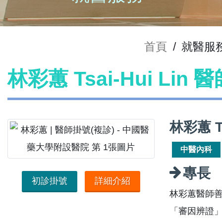
首頁
/
就醫服
林彩蕙 Tsai-Hui Lin
林彩蕙 Ts
中醫內科
專長
初診掛號
詳細介紹
林彩蕙醫師
「審因辨證