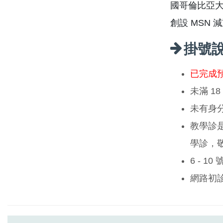
國哥倫比亞
創設 MSN
掛號
已完成
未滿 1
未有身
教學診
學診，
6 - 1
網路初