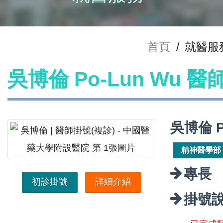
首頁
/
就醫服
吳博倫 Po-Lun Wu 醫
吳博倫 P
精神醫學部
專長
初診掛號
詳細介紹
掛號