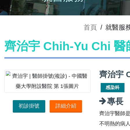
首頁
/
就醫服
齊治宇 Chih-Yu Chi
齊治宇 C
感染科
專長
初診掛號
詳細介紹
齊治宇醫師
不明熱的病