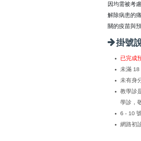
因均需被考
解除病患的
關的疫苗與
掛號
已完成
未滿 1
未有身
教學診
學診，
6 - 1
網路初