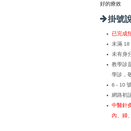
好的療效
掛號
已完成
未滿 1
未有身
教學診
學診，
6 - 1
網路初
中醫針
內、婦