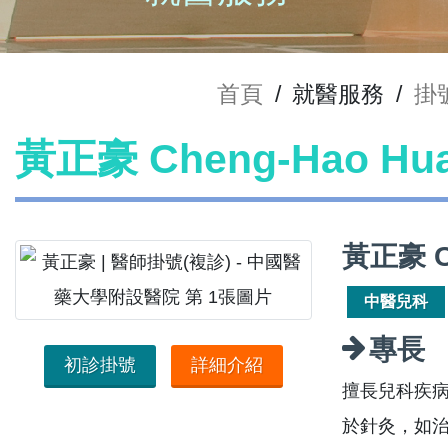
首頁
/
就醫服務
/
掛
黃正豪 Cheng-Hao H
黃正豪 C
中醫兒科
專長
初診掛號
詳細介紹
擅長兒科疾
於針灸，如