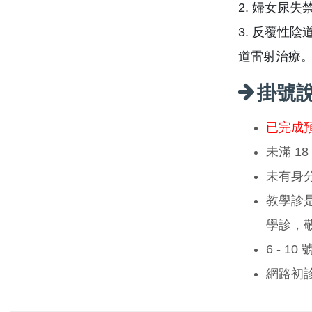
2. 婦女尿
3. 反覆性
道雷射治療
掛號
已完成
未滿 1
未有身
教學診
學診，
6 - 1
網路初