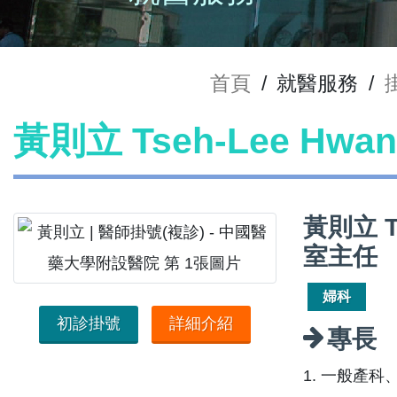
首頁
/
就醫服務
/
黃則立 Tseh-Lee Hw
黃則立 T
室主任
婦科
初診掛號
詳細介紹
專長
1. 一般產