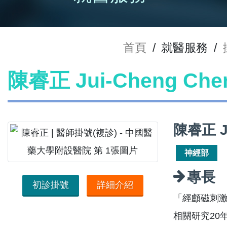
首頁
/
就醫服務
/
陳睿正 Jui-Cheng C
陳睿正 J
神經部
專長
初診掛號
詳細介紹
「經顱磁刺激
相關研究20