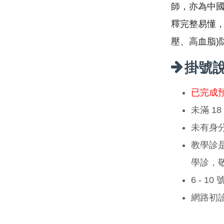
師，亦為中
釋完整易懂，
壓、高血脂)
掛號
已完成
未滿 1
未有身
教學診
學診，
6 - 1
網路初