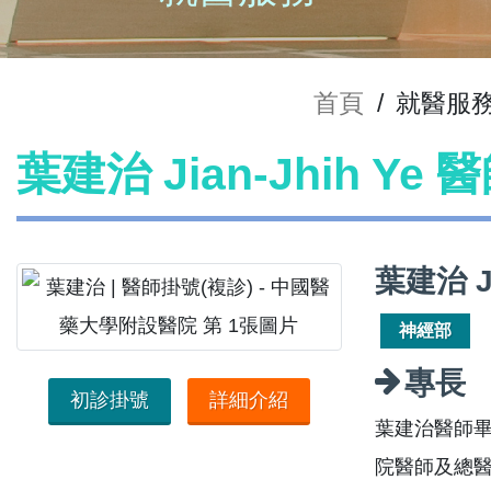
首頁
/
就醫服
葉建治 Jian-Jhih Ye
葉建治 J
神經部
專長
初診掛號
詳細介紹
葉建治醫師
院醫師及總