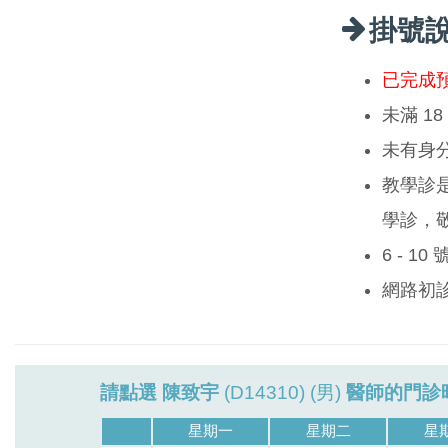
掛號
已完成
未滿 1
未有身
教學診
學診，
6 - 1
網路初