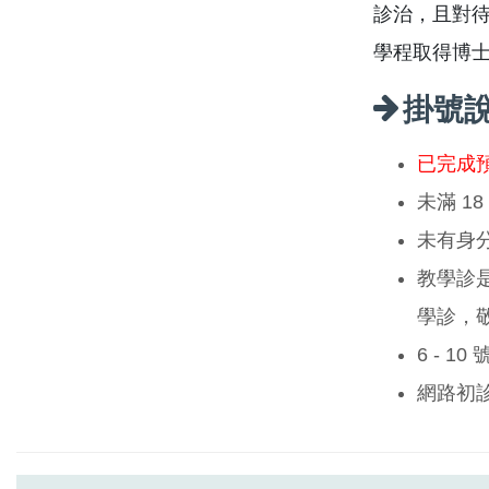
診治，且對
學程取得博
掛號
已完成
未滿 1
未有身
教學診
學診，
6 - 1
網路初