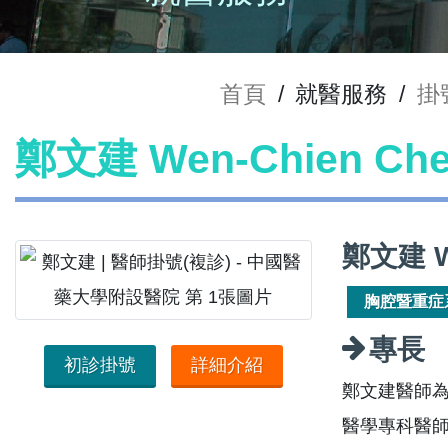
首頁
/
就醫服務
/
掛
鄭文建 Wen-Chien C
鄭文建 W
胸腔暨重症
專長
初診掛號
詳細介紹
鄭文建醫師
醫學專科醫師