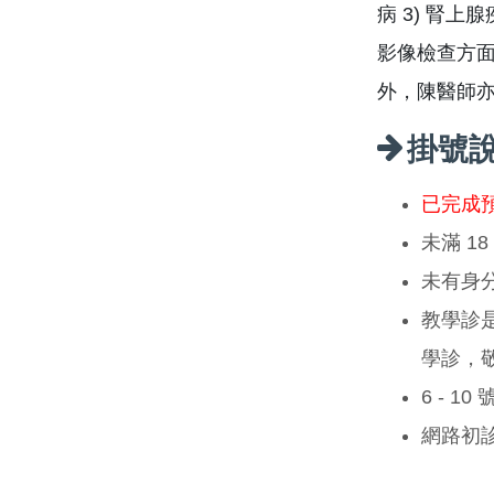
病 3) 腎上
影像檢查方
外，陳醫師
掛號
已完成
未滿 1
未有身
教學診
學診，
6 - 1
網路初