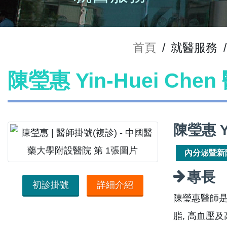
首頁
/
就醫服務
/
陳瑩惠 Yin-Huei Che
陳瑩惠 Y
內分泌暨新
專長
初診掛號
詳細介紹
陳瑩惠醫師
脂, 高血壓